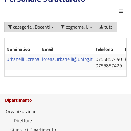
Azio
categoria : Docenti
cognome: U
tutti
Nominativo
Email
Telefono
Ru
Urbanelli Lorena
lorena.urbanelli@unipg.it
0755857440
Pro
0755857429
Dipartimento
Organizzazione
Il Direttore
Giunta di Dipartimento