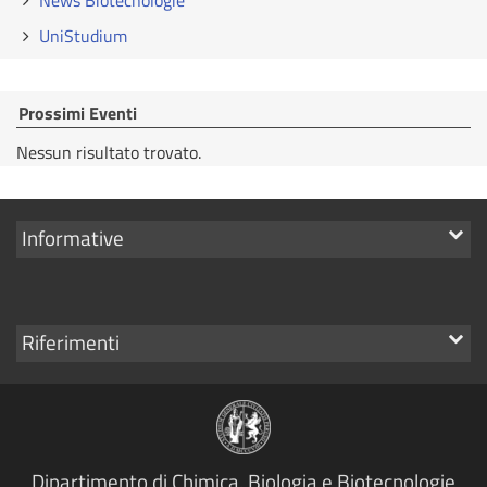
News Biotecnologie
UniStudium
Prossimi Eventi
Nessun risultato trovato.
Mostra
Informative
i
link
Mostra
Riferimenti
i
link
Dipartimento di Chimica, Biologia e Biotecnologie