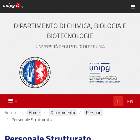
Link ai principali servizi web di Ateneo
Sc
Vai
al
contenuto
DIPARTIMENTO DI CHIMICA, BIOLOGIA E
principale
BIOTECNOLOGIE
UNIVERSITÀ DEGLI STUDI DI PERUGIA
Menu
IT
EN
Sei qui:
Home
Dipartimento
Persone
Personale Strutturato
Personale Strutturato