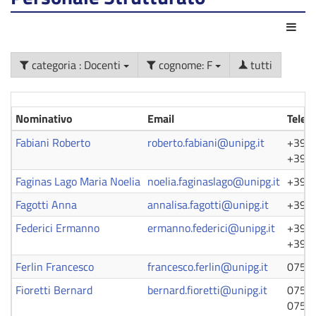
Azio
categoria : Docenti
cognome: F
tutti
Nominativo
Email
Telef
Fabiani Roberto
roberto.fabiani@unipg.it
+39 0
+39 0
Faginas Lago Maria Noelia
noelia.faginaslago@unipg.it
+39 0
Fagotti Anna
annalisa.fagotti@unipg.it
+39 0
Federici Ermanno
ermanno.federici@unipg.it
+39 0
+39 0
Ferlin Francesco
francesco.ferlin@unipg.it
0755
Fioretti Bernard
bernard.fioretti@unipg.it
0755
0755