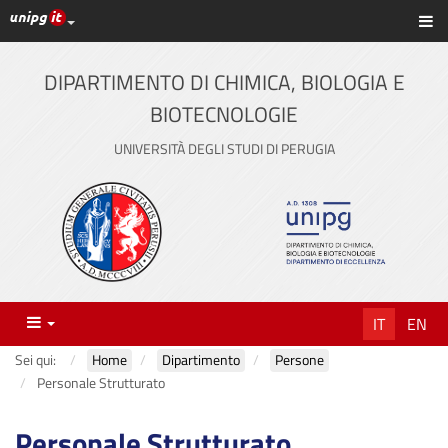
Link ai principali servizi web di Ateneo
Sc
Vai
al
contenuto
DIPARTIMENTO DI CHIMICA, BIOLOGIA E
principale
BIOTECNOLOGIE
UNIVERSITÀ DEGLI STUDI DI PERUGIA
Menu
IT
EN
Sei qui:
Home
Dipartimento
Persone
Personale Strutturato
Personale Strutturato